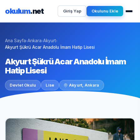
okulum
.net
Giriş Yap
Okulunu Ekle
Ana Sayfa
Ankara
Akyurt
›
›
›
Akyurt Şükrü Acar Anadolu İmam Hatip Lisesi
Akyurt Şükrü Acar Anadolu İmam
Hatip Lisesi
Devlet Okulu
Lise
Akyurt, Ankara