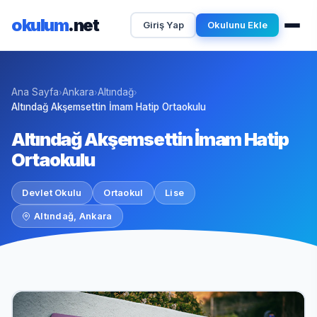
okulum
.net
Giriş Yap
Okulunu Ekle
Ana Sayfa
Ankara
Altındağ
›
›
›
Altındağ Akşemsettin İmam Hatip Ortaokulu
Altındağ Akşemsettin İmam Hatip
Ortaokulu
Devlet Okulu
Ortaokul
Lise
Altındağ, Ankara