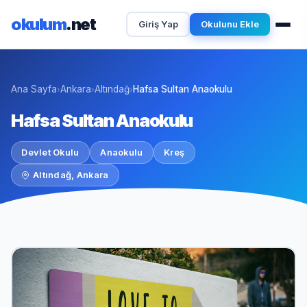
okulum
.net
Giriş Yap
Okulunu Ekle
Ana Sayfa
Ankara
Altındağ
Hafsa Sultan Anaokulu
›
›
›
Hafsa Sultan Anaokulu
Devlet Okulu
Anaokulu
Kreş
Altındağ, Ankara