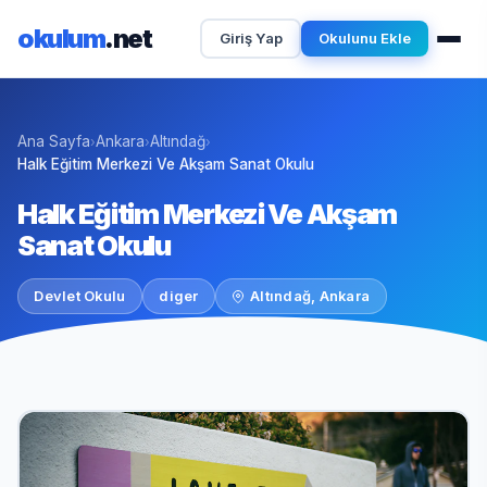
okulum
.net
Giriş Yap
Okulunu Ekle
Ana Sayfa
Ankara
Altındağ
›
›
›
Halk Eğitim Merkezi Ve Akşam Sanat Okulu
Halk Eğitim Merkezi Ve Akşam
Sanat Okulu
Devlet Okulu
diger
Altındağ, Ankara