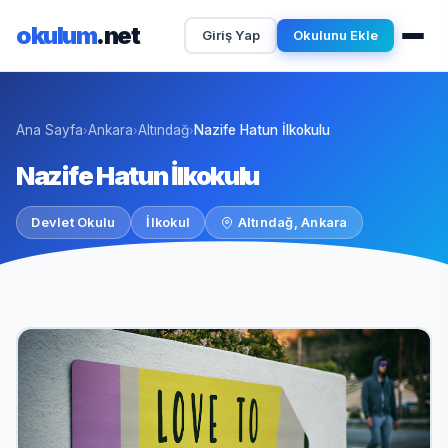
okulum
.net
Giriş Yap
Okulunu Ekle
Ana Sayfa
Ankara
Altındağ
Nazife Hatun İlkokulu
›
›
›
Nazife Hatun İlkokulu
Devlet Okulu
İlkokul
Altındağ, Ankara