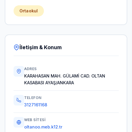
Ortaokul
İletişim & Konum
ADRES
KARAHASAN MAH. GÜLAMİ CAD. OLTAN
KASABASI AYAŞ/ANKARA
TELEFON
3127161168
WEB SITESI
oltanoo.meb.k12.tr