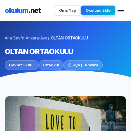
okulum
.net
Giriş Yap
Okulunu Ekle
Ana Sayfa
Ankara
Ayaş
OLTAN ORTAOKULU
›
›
›
OLTAN ORTAOKULU
Devlet Okulu
Ortaokul
Ayaş, Ankara