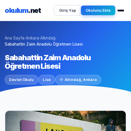
okulum
.net
Giriş Yap
Okulunu Ekle
Ana Sayfa
Ankara
Altındağ
›
›
›
Sabahattin Zaim Anadolu Öğretmen Lisesi
Sabahattin Zaim Anadolu
Öğretmen Lisesi
Devlet Okulu
Lise
Altındağ, Ankara