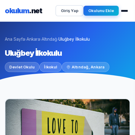
okulum
.net
Giriş Yap
Okulunu Ekle
Ana Sayfa
Ankara
Altındağ
Uluğbey İlkokulu
›
›
›
Uluğbey İlkokulu
Devlet Okulu
İlkokul
Altındağ, Ankara