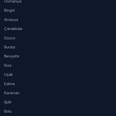
Osmaniye
Bingöl
Amasya
Çanakkale
Düzce
Burdur
Nevşehir
Rize
Uşak
Edirne
Karaman
Iğdır
Bolu