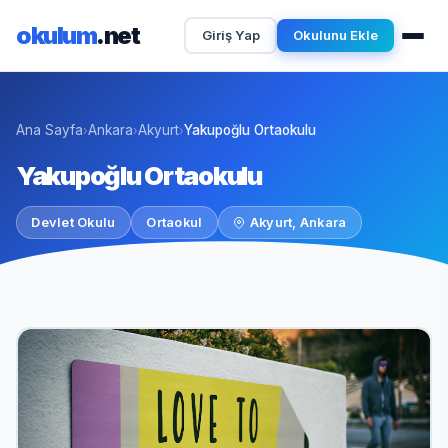
okulum
.net
Giriş Yap
Okulunu Ekle
Ana Sayfa
Ankara
Akyurt
Yakupoğlu Ortaokulu
›
›
›
Yakupoğlu Ortaokulu
Devlet Okulu
Ortaokul
Akyurt, Ankara