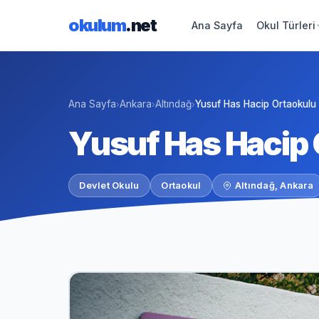
okulum
.net
Ana Sayfa
Okul Türleri
Ana Sayfa
Ankara
Altındağ
Yusuf Has Hacip Ortaokulu
›
›
›
Yusuf Has Hacip 
Devlet Okulu
Ortaokul
Altındağ, Ankara