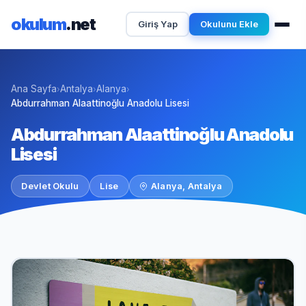
okulum
.net
Giriş Yap
Okulunu Ekle
Ana Sayfa
Antalya
Alanya
›
›
›
Abdurrahman Alaattinoğlu Anadolu Lisesi
Abdurrahman Alaattinoğlu Anadolu
Lisesi
Devlet Okulu
Lise
Alanya, Antalya