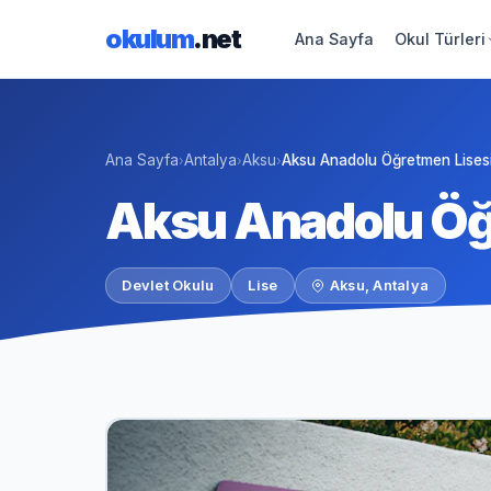
okulum
.net
Ana Sayfa
Okul Türleri
Ana Sayfa
Antalya
Aksu
Aksu Anadolu Öğretmen Lises
›
›
›
Aksu Anadolu Öğ
Devlet Okulu
Lise
Aksu, Antalya