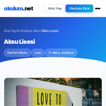
okulum
.net
Giriş Yap
Okulunu Ekle
Ana Sayfa
Antalya
Aksu
Aksu Lisesi
›
›
›
Aksu Lisesi
Devlet Okulu
Lise
Aksu, Antalya