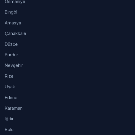
Osmaniye
Bingöl
Amasya
Çanakkale
Düzce
Burdur
Nevşehir
Rize
Uşak
Edirne
Karaman
Iğdır
Bolu