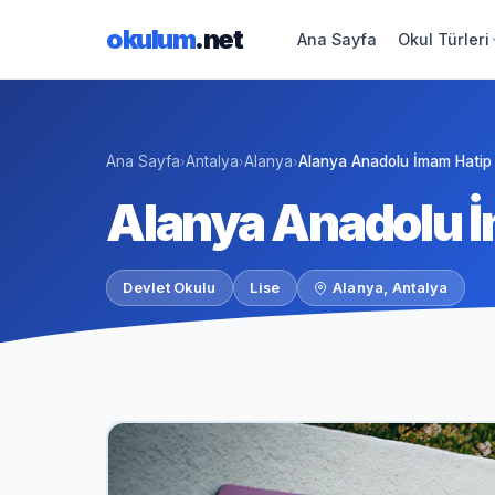
okulum
.net
Ana Sayfa
Okul Türleri
Ana Sayfa
Antalya
Alanya
Alanya Anadolu İmam Hatip 
›
›
›
Alanya Anadolu İ
Devlet Okulu
Lise
Alanya, Antalya