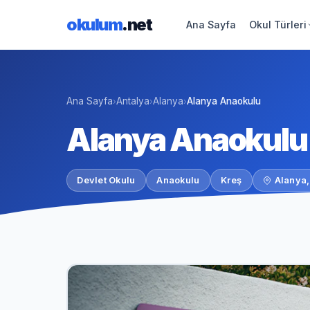
okulum
.net
Ana Sayfa
Okul Türleri
Ana Sayfa
Antalya
Alanya
Alanya Anaokulu
›
›
›
Alanya Anaokulu
Devlet Okulu
Anaokulu
Kreş
Alanya,