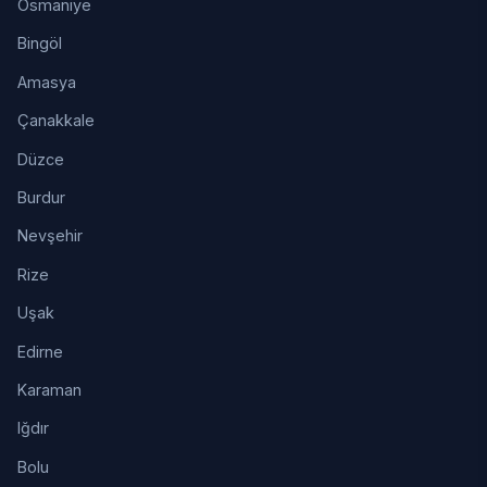
Osmaniye
Bingöl
Amasya
Çanakkale
Düzce
Burdur
Nevşehir
Rize
Uşak
Edirne
Karaman
Iğdır
Bolu