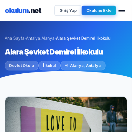
okulum
.net
Giriş Yap
Okulunu Ekle
Ana Sayfa
Antalya
Alanya
Alara Şevket Demirel İlkokulu
›
›
›
Alara Şevket Demirel İlkokulu
Devlet Okulu
İlkokul
Alanya, Antalya