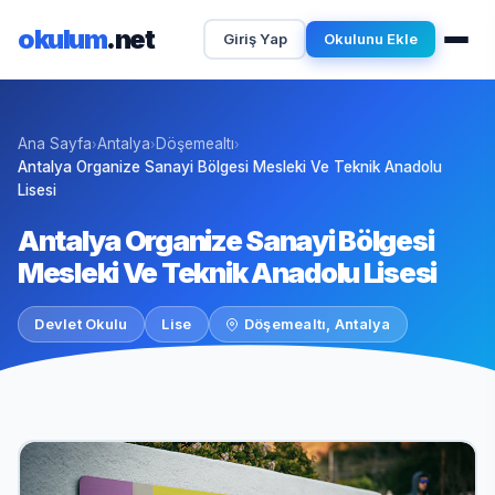
okulum
.net
Giriş Yap
Okulunu Ekle
Ana Sayfa
Antalya
Döşemealtı
›
›
›
Antalya Organize Sanayi Bölgesi Mesleki Ve Teknik Anadolu
Lisesi
Antalya Organize Sanayi Bölgesi
Mesleki Ve Teknik Anadolu Lisesi
Devlet Okulu
Lise
Döşemealtı, Antalya