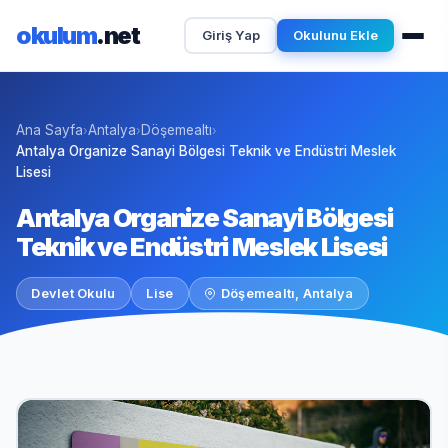
okulum
.net
Giriş Yap
Okulunu Ekle
Ana Sayfa
Antalya
Döşemealtı
›
›
›
Antalya Organize Sanayi Bölgesi Teknik ve Endüstri Meslek
Lisesi
Antalya Organize Sanayi Bölgesi
Teknik ve Endüstri Meslek Lisesi
Devlet Okulu
Lise
Döşemealtı, Antalya