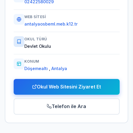
02422580029
WEB SITESI
antalyaosbeml.meb.k12.tr
OKUL TÜRÜ
Devlet Okulu
KONUM
Döşemealtı
,
Antalya
Okul Web Sitesini Ziyaret Et
Telefon ile Ara