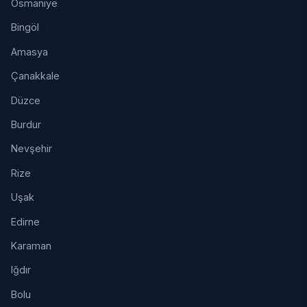
Osmaniye
Bingöl
Amasya
Çanakkale
Düzce
Burdur
Nevşehir
Rize
Uşak
Edirne
Karaman
Iğdır
Bolu