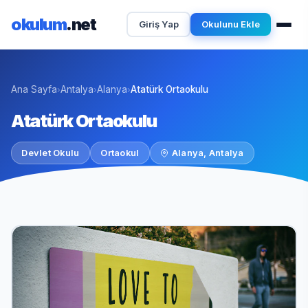
okulum
.net
Giriş Yap
Okulunu Ekle
Ana Sayfa
Antalya
Alanya
Atatürk Ortaokulu
›
›
›
Atatürk Ortaokulu
Devlet Okulu
Ortaokul
Alanya, Antalya