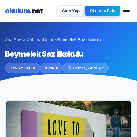
okulum
.net
Giriş Yap
Okulunu Ekle
Ana Sayfa
Antalya
Demre
Beymelek Saz İlkokulu
›
›
›
Beymelek Saz İlkokulu
Devlet Okulu
İlkokul
Demre, Antalya