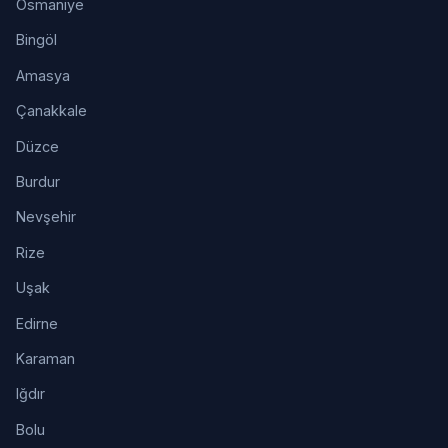
Osmaniye
Bingöl
Amasya
Çanakkale
Düzce
Burdur
Nevşehir
Rize
Uşak
Edirne
Karaman
Iğdır
Bolu