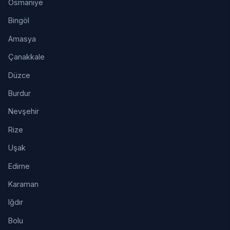
Osmaniye
Bingöl
Amasya
Çanakkale
Düzce
Burdur
Nevşehir
Rize
Uşak
Edirne
Karaman
Iğdır
Bolu