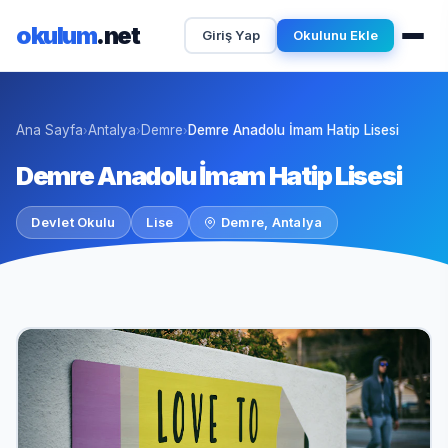
okulum
.net
Giriş Yap
Okulunu Ekle
Ana Sayfa
Antalya
Demre
Demre Anadolu İmam Hatip Lisesi
›
›
›
Demre Anadolu İmam Hatip Lisesi
Devlet Okulu
Lise
Demre, Antalya