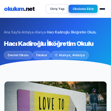
okulum
.net
Giriş Yap
Okulunu Ekle
Ana Sayfa
Antalya
Alanya
Hacı Kadiroğlu İlköğretim Okulu
›
›
›
Hacı Kadiroğlu İlköğretim Okulu
Devlet Okulu
İlkokul
Alanya, Antalya