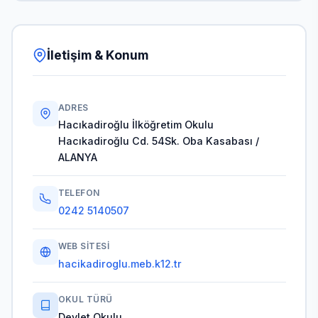
İletişim & Konum
ADRES
Hacıkadiroğlu İlköğretim Okulu
Hacıkadiroğlu Cd. 54Sk. Oba Kasabası /
ALANYA
TELEFON
0242 5140507
WEB SITESI
hacikadiroglu.meb.k12.tr
OKUL TÜRÜ
Devlet Okulu