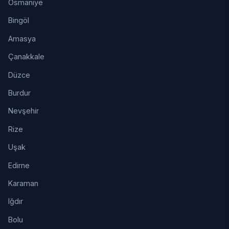
Osmaniye
Bingöl
Amasya
Çanakkale
Düzce
Burdur
Nevşehir
Rize
Uşak
Edirne
Karaman
Iğdır
Bolu