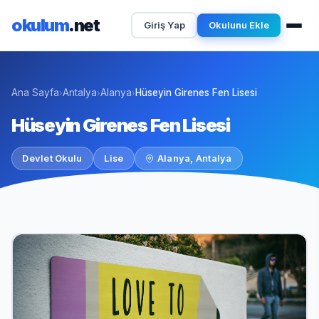
okulum
.net
Giriş Yap
Okulunu Ekle
Ana Sayfa
Antalya
Alanya
Hüseyin Girenes Fen Lisesi
›
›
›
Hüseyin Girenes Fen Lisesi
Devlet Okulu
Lise
Alanya, Antalya