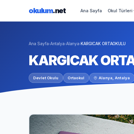
okulum
.net
Ana Sayfa
Okul Türleri
Ana Sayfa
Antalya
Alanya
KARGICAK ORTAOKULU
›
›
›
KARGICAK ORT
Devlet Okulu
Ortaokul
Alanya, Antalya