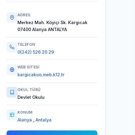
ADRES
Merkez Mah. Köyiçi Sk. Kargıcak
07400 Alanya ANTALYA
TELEFON
0(242) 526 20 29
WEB SITESI
kargicakoo.meb.k12.tr
OKUL TÜRÜ
Devlet Okulu
KONUM
Alanya
,
Antalya