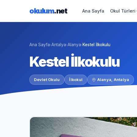
okulum
.net
Ana Sayfa
Okul Türleri
Ana Sayfa
Antalya
Alanya
Kestel İlkokulu
›
›
›
Kestel İlkokulu
Devlet Okulu
İlkokul
Alanya, Antalya