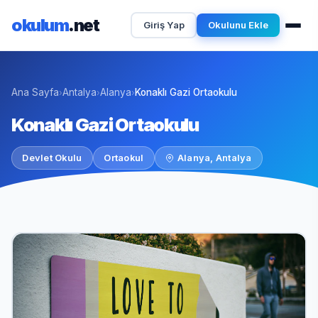
okulum
.net
Giriş Yap
Okulunu Ekle
Ana Sayfa
Antalya
Alanya
Konaklı Gazi Ortaokulu
›
›
›
Konaklı Gazi Ortaokulu
Devlet Okulu
Ortaokul
Alanya, Antalya