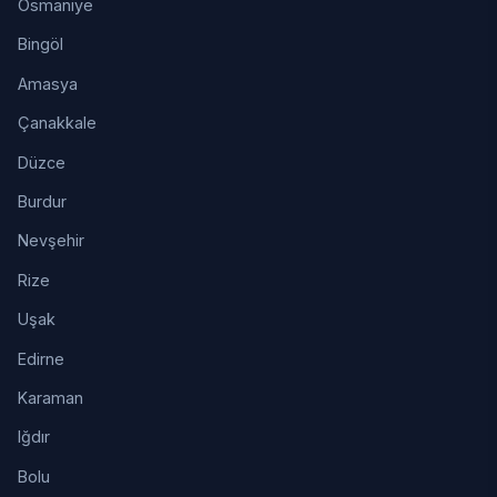
Osmaniye
Bingöl
Amasya
Çanakkale
Düzce
Burdur
Nevşehir
Rize
Uşak
Edirne
Karaman
Iğdır
Bolu