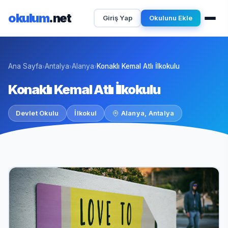
okulum
.net
Giriş Yap
Okulunu Ekle
Ana Sayfa
Antalya
Alanya
Konaklı Kemal Atlı İlkokulu
›
›
›
Konaklı Kemal Atlı İlkokulu
Devlet Okulu
İlkokul
Alanya, Antalya