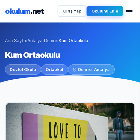
okulum
.net
Giriş Yap
Okulunu Ekle
Ana Sayfa
Antalya
Demre
Kum Ortaokulu
›
›
›
Kum Ortaokulu
Devlet Okulu
Ortaokul
Demre, Antalya