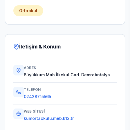
Ortaokul
İletişim & Konum
ADRES
Büyükkum Mah.İlkokul Cad. DemreAntalya
TELEFON
02428715565
WEB SITESI
kumortaokulu.meb.k12.tr