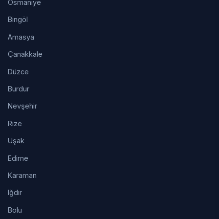
Osmaniye
Bingöl
Amasya
Çanakkale
Düzce
Burdur
Nevşehir
Rize
Uşak
Edirne
Karaman
Iğdır
Bolu