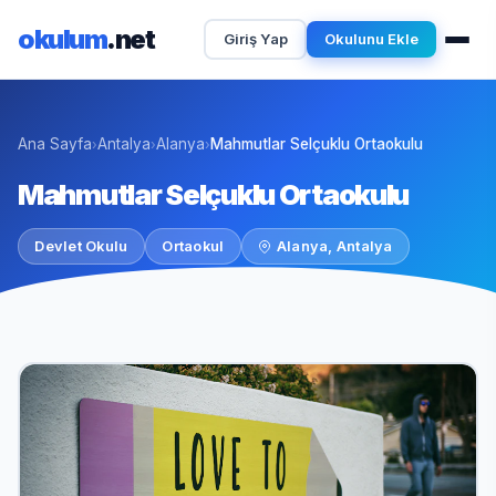
okulum
.net
Giriş Yap
Okulunu Ekle
Ana Sayfa
Antalya
Alanya
Mahmutlar Selçuklu Ortaokulu
›
›
›
Mahmutlar Selçuklu Ortaokulu
Devlet Okulu
Ortaokul
Alanya, Antalya