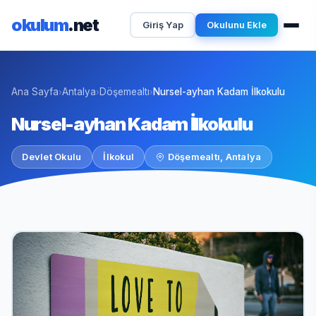
okulum
.net
Giriş Yap
Okulunu Ekle
Ana Sayfa
Antalya
Döşemealtı
Nursel-ayhan Kadam İlkokulu
›
›
›
Nursel-ayhan Kadam İlkokulu
Devlet Okulu
İlkokul
Döşemealtı, Antalya