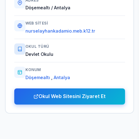
ADRES
Döşemealtı / Antalya
WEB SITESI
nurselayhankadamio.meb.k12.tr
OKUL TÜRÜ
Devlet Okulu
KONUM
Döşemealtı
,
Antalya
Okul Web Sitesini Ziyaret Et