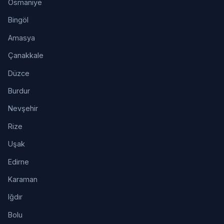
Osmaniye
Bingöl
Amasya
Çanakkale
Düzce
Burdur
Nevşehir
Rize
Uşak
Edirne
Karaman
Iğdır
Bolu