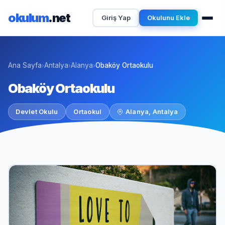
okulum
.net
Giriş Yap
Okulunu Ekle
Ana Sayfa
Antalya
Alanya
Obaköy Ortaokulu
›
›
›
Obaköy Ortaokulu
Devlet Okulu
Ortaokul
Alanya, Antalya