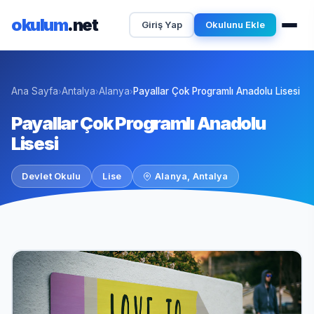
okulum
.net
Giriş Yap
Okulunu Ekle
Ana Sayfa
Antalya
Alanya
Payallar Çok Programlı Anadolu Lisesi
›
›
›
Payallar Çok Programlı Anadolu
Lisesi
Devlet Okulu
Lise
Alanya, Antalya