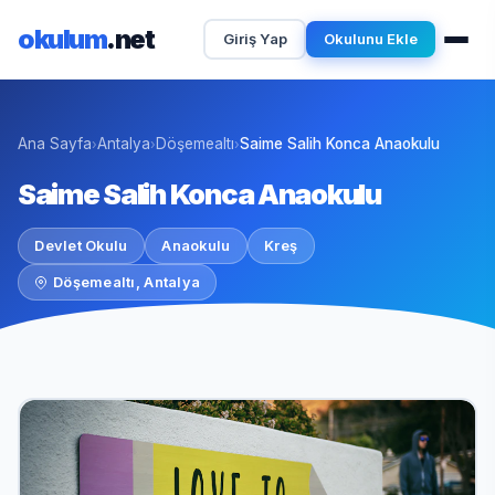
okulum
.net
Giriş Yap
Okulunu Ekle
Ana Sayfa
Antalya
Döşemealtı
Saime Salih Konca Anaokulu
›
›
›
Saime Salih Konca Anaokulu
Devlet Okulu
Anaokulu
Kreş
Döşemealtı, Antalya