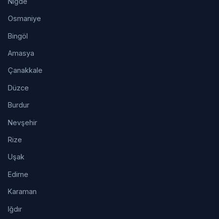
Niğde
Osmaniye
Bingöl
Amasya
Çanakkale
Düzce
Burdur
Nevşehir
Rize
Uşak
Edirne
Karaman
Iğdır