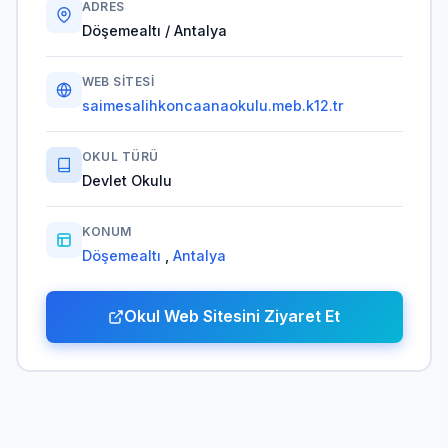
ADRES
Döşemealtı / Antalya
WEB SITESI
saimesalihkoncaanaokulu.meb.k12.tr
OKUL TÜRÜ
Devlet Okulu
KONUM
Döşemealtı
,
Antalya
Okul Web Sitesini Ziyaret Et