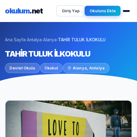
okulum
.net
Giriş Yap
Okulunu Ekle
Ana Sayfa
Antalya
Alanya
TAHİR TULUK İLKOKULU
›
›
›
TAHİR TULUK İLKOKULU
Devlet Okulu
İlkokul
Alanya, Antalya