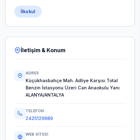
İlkokul
İletişim & Konum
ADRES
Küçükhasbahçe Mah. Adliye Karşısı Total
Benzin İstasyonu Üzeri Can Anaokulu Yanı
ALANYA/ANTALYA
TELEFON
2425129989
WEB SITESI