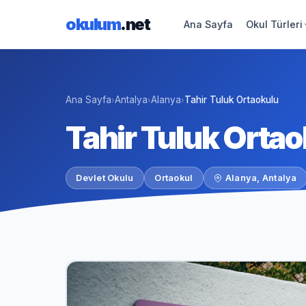
okulum
.net
Ana Sayfa
Okul Türleri
Ana Sayfa
Antalya
Alanya
Tahir Tuluk Ortaokulu
›
›
›
Tahir Tuluk Orta
Devlet Okulu
Ortaokul
Alanya, Antalya