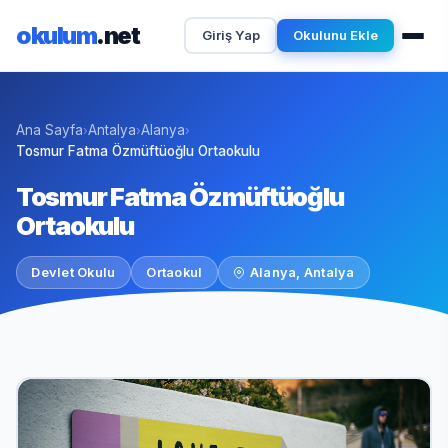
okulum
.net
Giriş Yap
Okulunu Ekle
Ana Sayfa
Antalya
Alanya
›
›
›
Tosmur Fatma Özmüftüoğlu Ortaokulu
Tosmur Fatma Özmüftüoğlu
Ortaokulu
Devlet Okulu
Ortaokul
Alanya, Antalya