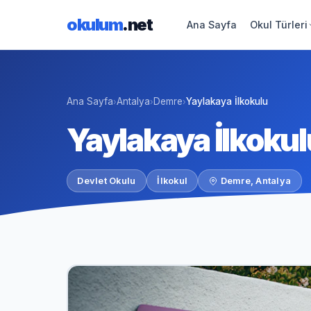
okulum
.net
Ana Sayfa
Okul Türleri
Ana Sayfa
Antalya
Demre
Yaylakaya İlkokulu
›
›
›
Yaylakaya İlkokul
Devlet Okulu
İlkokul
Demre, Antalya