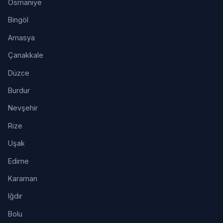
Osmaniye
Bingöl
Amasya
Çanakkale
Düzce
Burdur
Nevşehir
Rize
Uşak
Edirne
Karaman
Iğdır
Bolu