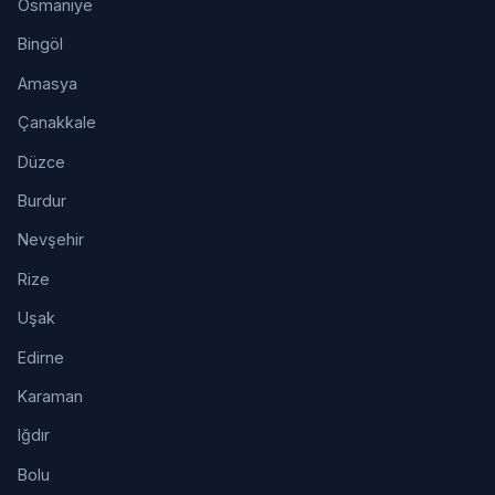
Osmaniye
Bingöl
Amasya
Çanakkale
Düzce
Burdur
Nevşehir
Rize
Uşak
Edirne
Karaman
Iğdır
Bolu