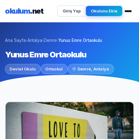
okulum
.net
Giriş Yap
Okulunu Ekle
Ana Sayfa
Antalya
Demre
Yunus Emre Ortaokulu
›
›
›
Yunus Emre Ortaokulu
Devlet Okulu
Ortaokul
Demre, Antalya