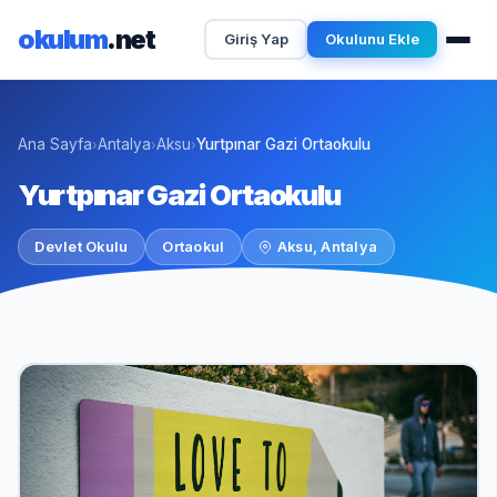
okulum
.net
Giriş Yap
Okulunu Ekle
Ana Sayfa
Antalya
Aksu
Yurtpınar Gazi Ortaokulu
›
›
›
Yurtpınar Gazi Ortaokulu
Devlet Okulu
Ortaokul
Aksu, Antalya