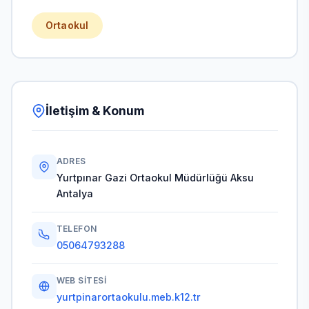
Ortaokul
İletişim & Konum
ADRES
Yurtpınar Gazi Ortaokul Müdürlüğü Aksu
Antalya
TELEFON
05064793288
WEB SITESI
yurtpinarortaokulu.meb.k12.tr