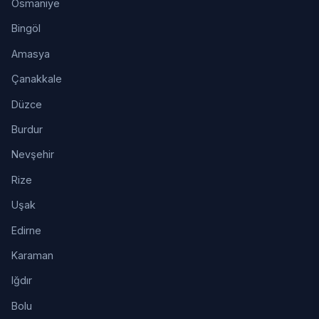
Osmaniye
Bingöl
Amasya
Çanakkale
Düzce
Burdur
Nevşehir
Rize
Uşak
Edirne
Karaman
Iğdır
Bolu