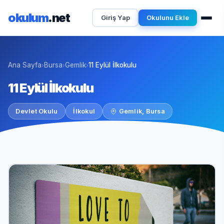
okulum
.net
Giriş Yap
Okulunu Ekle
Ana Sayfa
Bursa
Gemlik
11 Eylül İlkokulu
›
›
›
11 Eylül İlkokulu
Devlet Okulu
İlkokul
Gemlik, Bursa