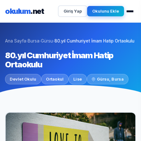
okulum
.net
Giriş Yap
Okulunu Ekle
Ana Sayfa
Bursa
Gürsu
80.yıl Cumhuriyet İmam Hatip Ortaokulu
›
›
›
80.yıl Cumhuriyet İmam Hatip
Ortaokulu
Devlet Okulu
Ortaokul
Lise
Gürsu, Bursa