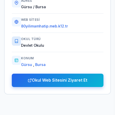
ADRES
Gürsu / Bursa
WEB SITESI
80yilimamhatip.meb.k12.tr
OKUL TÜRÜ
Devlet Okulu
KONUM
Gürsu
,
Bursa
Okul Web Sitesini Ziyaret Et