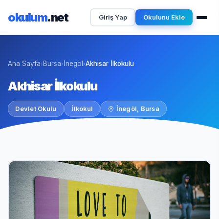
okulum
.net
Giriş Yap
Okulunu Ekle
Ana Sayfa
Bursa
İnegöl
Akhisar İlkokulu
›
›
›
Akhisar İlkokulu
Devlet Okulu
İlkokul
İnegöl, Bursa