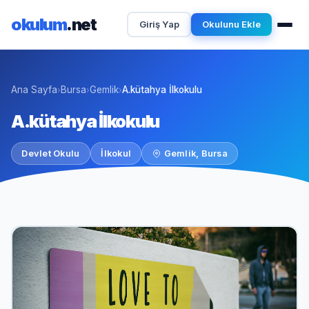
okulum
.net
Giriş Yap
Okulunu Ekle
Ana Sayfa
Bursa
Gemlik
A.kütahya İlkokulu
›
›
›
A.kütahya İlkokulu
Devlet Okulu
İlkokul
Gemlik, Bursa