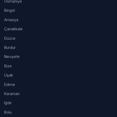
Osmaniye
Bingöl
Amasya
Çanakkale
Düzce
Burdur
Nevşehir
Rize
Uşak
Edirne
Karaman
Iğdır
Bolu