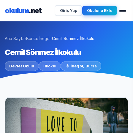
okulum
.net
Giriş Yap
Okulunu Ekle
Ana Sayfa
Bursa
İnegöl
Cemil Sönmez İlkokulu
›
›
›
Cemil Sönmez İlkokulu
Devlet Okulu
İlkokul
İnegöl, Bursa