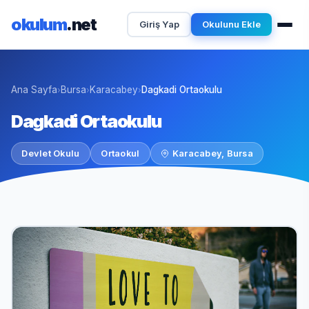
okulum
.net
Giriş Yap
Okulunu Ekle
Ana Sayfa
Bursa
Karacabey
Dagkadi Ortaokulu
›
›
›
Dagkadi Ortaokulu
Devlet Okulu
Ortaokul
Karacabey, Bursa