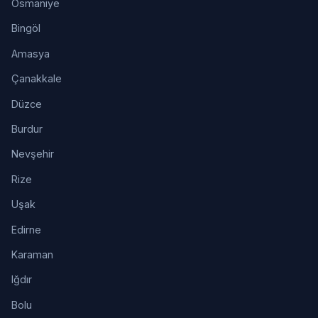
Osmaniye
Bingöl
Amasya
Çanakkale
Düzce
Burdur
Nevşehir
Rize
Uşak
Edirne
Karaman
Iğdır
Bolu