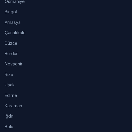
Osmaniye
Bingöl
Amasya
Çanakkale
Düzce
Burdur
Nevşehir
Rize
Uşak
Edirne
Karaman
Iğdır
Bolu