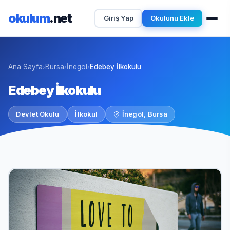
okulum
.net
Giriş Yap
Okulunu Ekle
Ana Sayfa
Bursa
İnegöl
Edebey İlkokulu
›
›
›
Edebey İlkokulu
Devlet Okulu
İlkokul
İnegöl, Bursa