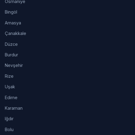
Osmaniye
Bingöl
Amasya
Çanakkale
Düzce
Burdur
Nevşehir
Rize
Uşak
Edirne
Karaman
Iğdır
Bolu