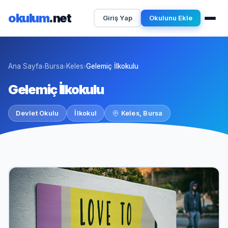
okulum
.net
Giriş Yap
Okulunu Ekle
Ana Sayfa
Bursa
Keles
Gelemiç İlkokulu
›
›
›
Gelemiç İlkokulu
Devlet Okulu
İlkokul
Keles, Bursa