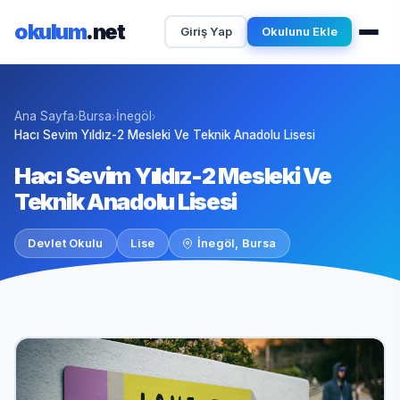
okulum
.net
Giriş Yap
Okulunu Ekle
Ana Sayfa
Bursa
İnegöl
›
›
›
Hacı Sevim Yıldız-2 Mesleki Ve Teknik Anadolu Lisesi
Hacı Sevim Yıldız-2 Mesleki Ve
Teknik Anadolu Lisesi
Devlet Okulu
Lise
İnegöl, Bursa