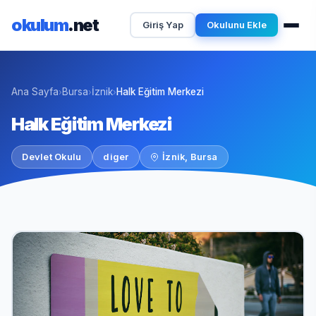
okulum
.net
Giriş Yap
Okulunu Ekle
Ana Sayfa
Bursa
İznik
Halk Eğitim Merkezi
›
›
›
Halk Eğitim Merkezi
Devlet Okulu
diger
İznik, Bursa